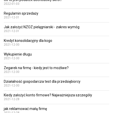
2022-01-03
Regulamin sprzedaży
2021-12-31
Jak założyć NZOZ pielęgniarski - zakres wymóg
2021-12-31
Kredyt konsolidacyjny dla kogo
2021-12-30
Wykupienie długu
2021-12-30
Zegarek na firmę - kiedy jest to możliwe?
2021-12-30
Działalność gospodarcza test dla przedsiębiorcy
2021-12-30
Kiedy założyć konto firmowe? Najważniejsza szczegóły
2021-12-28
jak reklamować małą firmę
2021-12-28