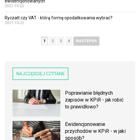
ewidencjonowanych
2021-10-22
Ryczałt czy VAT - którą formę opodatkowania wybrać?
2021-10-22
1
2
3
4
NASTEPNA
NAJCZĘŚCIEJ CZYTANE
Poprawianie błędnych
zapisów w KPiR - jak robić
to prawidłowo?
Ewidencjonowanie
przychodów w KPiR - w jaki
sposób?