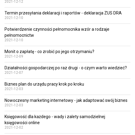
2021-12-12
Termin przesyłania deklaracji i raportów - deklaracja ZUS DRA
2021-12-10
Potwierdzenie czynności pełnomocnika wzór a rodzaje
pełnomocnictw
2021-12-10
Monit o zapłatę - co zrobić po jego otrzymaniu?
2021-12-09
Działalności gospodarczej po raz drugi - o czym warto wiedzieć?
2021-12-07
Biznes plan do urzędu pracy krok po kroku
2021-12-03
Nowoczesny marketing internetowy - jak adaptować swój biznes
2021-12-03
Księgowość dla każdego - wady i zalety samodzielnej
księgowości online
2021-12-02