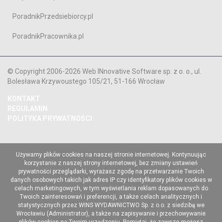
PoradnikPrzedsiebiorcy.pl
PoradnikPracownika.pl
© Copyright 2006-2026 Web INnovative Software sp. z o. o., ul.
Bolesława Krzywoustego 105/21, 51-166 Wrocław
KONTAKT
REGULAMIN
POLITYKA PRYWATNOŚCI
Używamy plików cookies na naszej stronie internetowej. Kontynuując
korzystanie z naszej strony internetowej, bez zmiany ustawień
prywatności przeglądarki, wyrażasz zgodę na przetwarzanie Twoich
danych osobowych takich jak adres IP czy identyfikatory plików cookies w
celach marketingowych, w tym wyświetlania reklam dopasowanych do
Twoich zainteresowań i preferencji, a także celach analitycznych i
statystycznych przez WINS WYDAWNICTWO Sp. z o.o. z siedzibą we
Wrocławiu (Administrator), a także na zapisywanie i przechowywanie