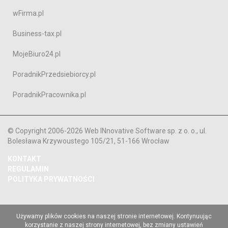
wFirma.pl
Business-tax.pl
MojeBiuro24.pl
PoradnikPrzedsiebiorcy.pl
PoradnikPracownika.pl
© Copyright 2006-2026 Web INnovative Software sp. z o. o., ul.
Bolesława Krzywoustego 105/21, 51-166 Wrocław
KONTAKT
REGULAMIN
POLITYKA PRYWATNOŚCI
Używamy plików cookies na naszej stronie internetowej. Kontynuując
korzystanie z naszej strony internetowej, bez zmiany ustawień