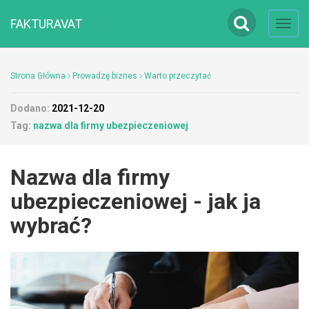
FAKTURAVAT
Toggl
navig
Strona Główna
Prowadzę biznes
Warto przeczytać
Dodano:
2021-12-20
Tag:
nazwa dla firmy ubezpieczeniowej
Nazwa dla firmy
ubezpieczeniowej - jak ja
wybrać?