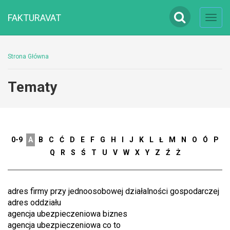
FAKTURAVAT
Toggl
navig
Strona Główna
Tematy
0-9
A
B
C
Ć
D
E
F
G
H
I
J
K
L
Ł
M
N
O
Ó
P
Q
R
S
Ś
T
U
V
W
X
Y
Z
Ź
Ż
adres firmy przy jednoosobowej działalności gospodarczej
adres oddziału
agencja ubezpieczeniowa biznes
agencja ubezpieczeniowa co to