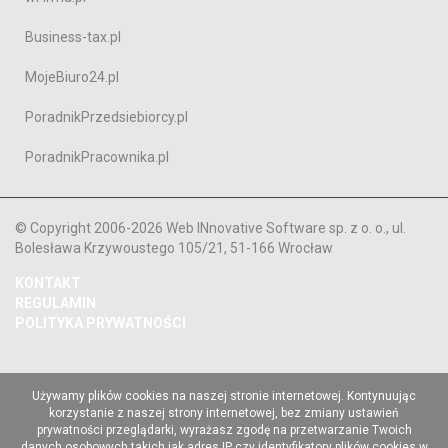
Business-tax.pl
MojeBiuro24.pl
PoradnikPrzedsiebiorcy.pl
PoradnikPracownika.pl
© Copyright 2006-2026 Web INnovative Software sp. z o. o., ul.
Bolesława Krzywoustego 105/21, 51-166 Wrocław
KONTAKT
REGULAMIN
POLITYKA PRYWATNOŚCI
Używamy plików cookies na naszej stronie internetowej. Kontynuując
korzystanie z naszej strony internetowej, bez zmiany ustawień
prywatności przeglądarki, wyrażasz zgodę na przetwarzanie Twoich
danych osobowych takich jak adres IP czy identyfikatory plików cookies w