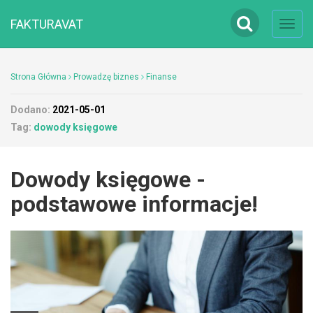
FAKTURAVAT
Toggl
navig
Strona Główna
Prowadzę biznes
Finanse
Dodano:
2021-05-01
Tag:
dowody księgowe
Dowody księgowe -
podstawowe informacje!