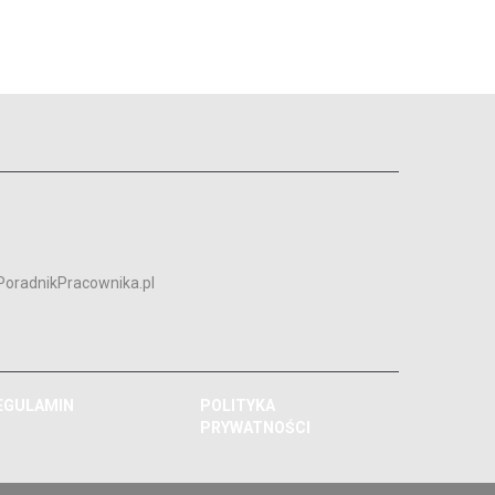
PoradnikPracownika.pl
EGULAMIN
POLITYKA
PRYWATNOŚCI