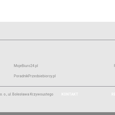
MojeBiuro24.pl
PoradnikPrzedsiebiorcy.pl
. o., ul. Bolesława Krzywoustego
KONTAKT
R