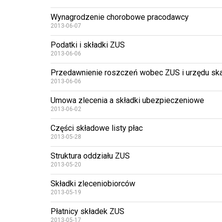
Wynagrodzenie chorobowe pracodawcy
2013-06-07
Podatki i składki ZUS
2013-06-06
Przedawnienie roszczeń wobec ZUS i urzędu s
2013-06-06
Umowa zlecenia a składki ubezpieczeniowe
2013-06-02
Części składowe listy płac
2013-05-28
Struktura oddziału ZUS
2013-05-20
Składki zleceniobiorców
2013-05-19
Płatnicy składek ZUS
2013-05-17