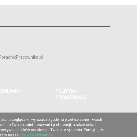
PoradnikPracownika.pl
EGULAMIN
POLITYKA
PRYWATNOŚCI
ności przeglądarki, wyrażasz zgodę na przetwarzanie Twoich
ch do Twoich zainteresowań i preferencji, a także celach
chowywanie plików cookies na Twoim urządzeniu. Pamiętaj, że
esz w naszej
Polityce Prywatności
.