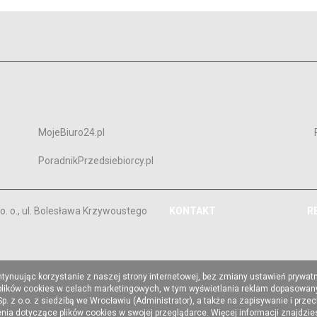
MojeBiuro24.pl
PoradnikPrzedsiebiorcy.pl
. o., ul. Bolesława Krzywoustego
KONTAKT
R
ntynuując korzystanie z naszej strony internetowej, bez zmiany ustawień prywat
 plików cookies w celach marketingowych, w tym wyświetlania reklam dopasowany
z o.o. z siedzibą we Wrocławiu (Administrator), a także na zapisywanie i prze
a dotyczące plików cookies w swojej przeglądarce. Więcej informacji znajdzi