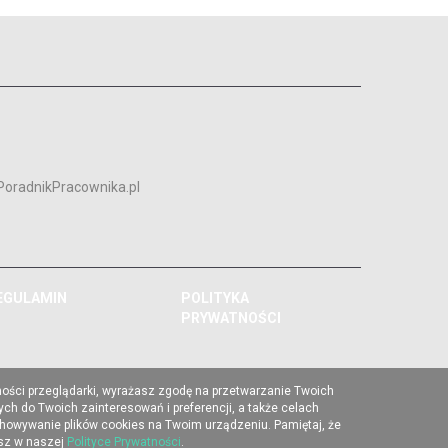
PoradnikPracownika.pl
EGULAMIN
POLITYKA
PRYWATNOŚCI
ności przeglądarki, wyrażasz zgodę na przetwarzanie Twoich
ch do Twoich zainteresowań i preferencji, a także celach
chowywanie plików cookies na Twoim urządzeniu. Pamiętaj, że
esz w naszej
Polityce Prywatności
.