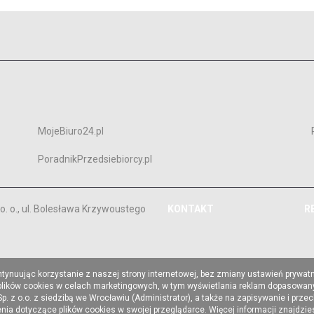
MojeBiuro24.pl
PoradnikPrzedsiebiorcy.pl
. o., ul. Bolesława Krzywoustego
KONTAKT
R
ntynuując korzystanie z naszej strony internetowej, bez zmiany ustawień prywat
 plików cookies w celach marketingowych, w tym wyświetlania reklam dopasowany
z o.o. z siedzibą we Wrocławiu (Administrator), a także na zapisywanie i prze
a dotyczące plików cookies w swojej przeglądarce. Więcej informacji znajdzi